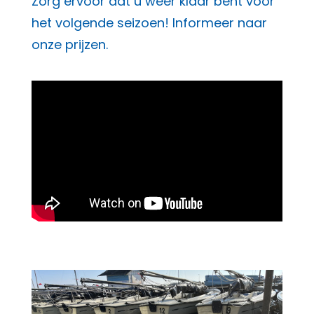
Zorg ervoor dat u weer klaar bent voor
het volgende seizoen! Informeer naar
onze prijzen.