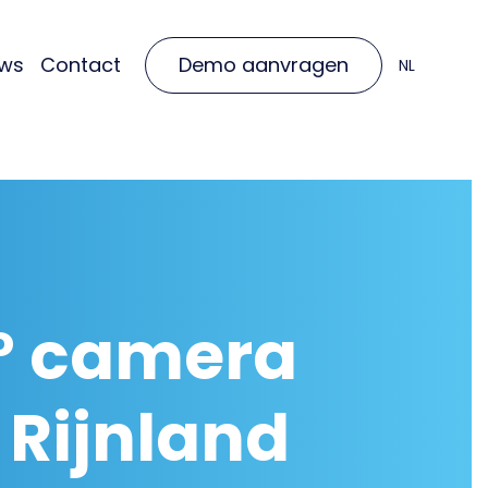
uws
Contact
Demo aanvragen
NL
NL
DE
0° camera
Rijnland