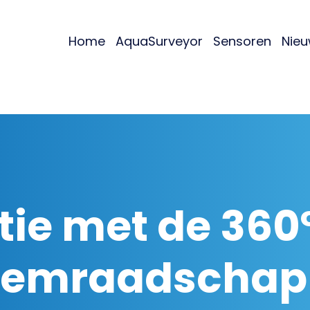
Home
AquaSurveyor
Sensoren
Nie
tie met de 36
emraadschap 