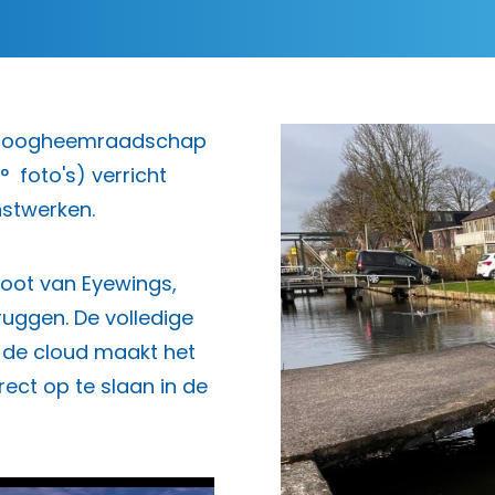
r Hoogheemraadschap
 foto's) verricht
stwerken.
oot van Eyewings,
ruggen. De volledige
ia de cloud maakt het
ct op te slaan in de